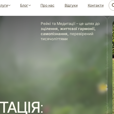
луги
Блог
Про нас
Відгуки
Контакти
Рейкі та Медитації – це шлях до
зцілення, життєвої гармонії,
самопізнання,
перевірений
тисячоліттями
ТАЦІЯ
: