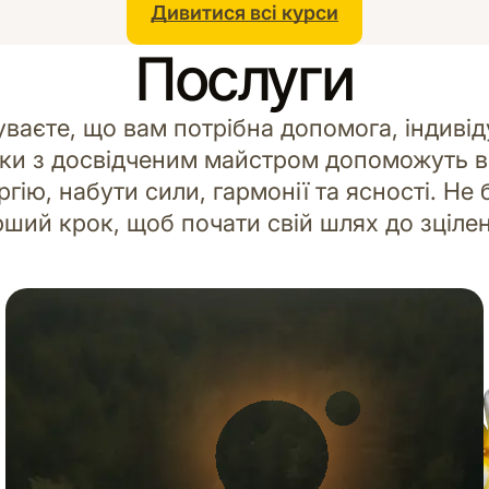
Дивитися всі курси
Послуги
уваєте, що вам потрібна допомога, індивід
йки з досвідченим майстром допоможуть в
гію, набути сили, гармонії та ясності. Не 
ший крок, щоб почати свій шлях до зціле