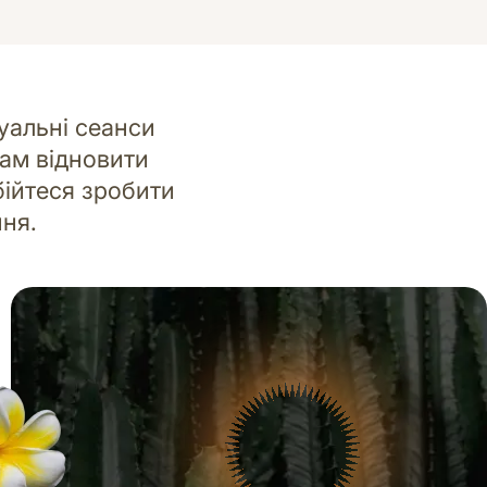
уальні сеанси
ам відновити
бійтеся зробити
ння.