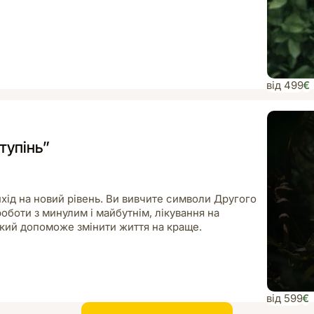
від 499
€
тупінь”
вихід на новий рівень. Ви вивчите символи Другого
 роботи з минулим і майбутнім, лікування на
 який допоможе змінити життя на краще.
від 599
€