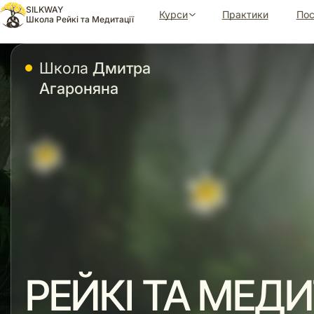
Перейти
SILKWAY
Курси
Практики
Пос
до
Школа Рейкі та Медитації
вмісту
Школа
Дмитра
Агароняна
РЕЙКІ ТА МЕДИ