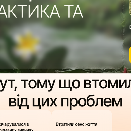
АКТИКА ТА
тут, тому що втоми
від цих проблем
зчарувалися в
Втратили сенс життя
риманих знаннях