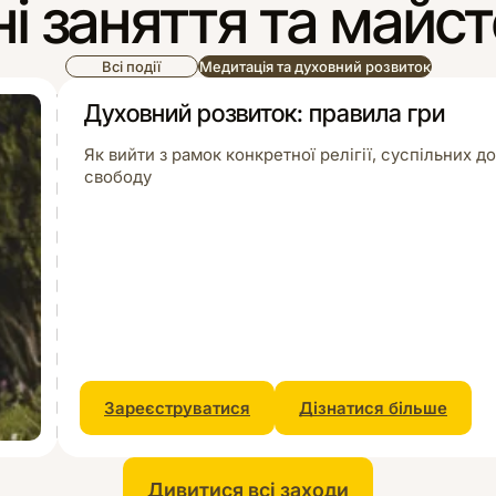
і заняття та майс
Всі події
Медитація та духовний розвиток
Духовний розвиток: правила гри
Як вийти з рамок конкретної релігії, суспільних 
свободу
Зареєструватися
Дізнатися більше
Дивитися всі заходи