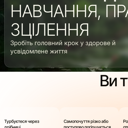
НАВЧАННЯ, ПР
ЗЦІЛЕННЯ
Зробіть головний крок у здорове й
усвідомлене життя
Ви 
Турбуєтеся через
Самопочуття різко або
Ро
дрібниці
поступово погіршується
от