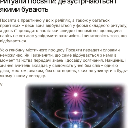
Ритуали Посвяти: де зустрічаються і
якими бувають
Посвята є практично у всіх релігіях, а також у багатьох
практиках – десь вона відбувається у формі складного ритуалу,
а десь її проводять настільки швидко і непомітно, що людина
навіть не встигає усвідомити важливість і винятковість того, що
відбувається.
Усю глибину містичного процесу Посвяти передати словами
неможливо. Як і визначити, що саме відбувається з нами в
момент таїнства передачі знань і досвіду осягнення. Найцінніші
знання вчитель вкладає у свідомість учня без слів – однією
дією, жестом, знаком, без спотворень, яких не уникнути в будь-
якому іншому випадку.
У