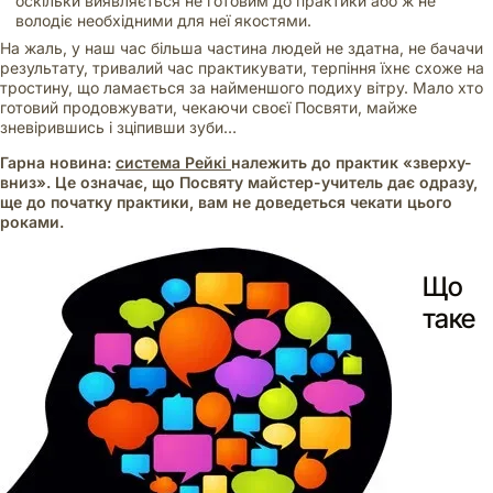
оскільки виявляється не готовим до практики або ж не
володіє необхідними для неї якостями.
На жаль, у наш час більша частина людей не здатна, не бачачи
результату, тривалий час практикувати, терпіння їхнє схоже на
тростину, що ламається за найменшого подиху вітру. Мало хто
готовий продовжувати, чекаючи своєї Посвяти, майже
зневірившись і зціпивши зуби…
Гарна новина:
система Рейкі
належить до практик «зверху-
вниз». Це означає, що Посвяту майстер-учитель дає одразу,
ще до початку практики, вам не доведеться чекати цього
роками.
Що
таке