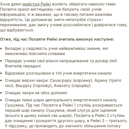
Хоча деякі
майстри Рейкі
воліють зберігати навколо теми
Посвяти ореол містицизму і не балують своїх учнів
інформацією, я ж вважаю, що в такому питанні важлива
відкритість. Це допомагає зняти непотрібні страхи і
переживання, дає змогу учневі розслабитися і довіритися тому,
що відбувається.
Отже, під час Посвяти Рейкі вчитель виконує наступне:
Вкладає у свідомість учня найважливіші знання, які
неможливо пояснити словами
Передає учневі свої власні напрацювання та досвід лінії
Вчителів передачі
Відкриває розташовані в тілі учня енергетичні канали
Очищає верхні чакри: Сахасрару (коронну), Аджну (третє
око), Вішудху (горлову), Анахату (серцеву)
Очищає чакри на обох долонях
Очищає певні шари центрального енергетичного каналу
Сушумна. Під час Посвяти в Рейкі 1 ступінь розкривається
перший шар каналу Сушумна, який слугує для зцілення
(всього в цьому каналі сім шарів). Посвята в Рейкі 2 ступінь
дає очищення і розкриття другого шару, в Рейкі 3 – третього.
У підсумку, це призводить до значного збільшення потоку