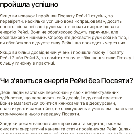
пройшла успішно
Якщо ви новачок і пройшли Посвяту Рейкі 1 ступінь, то
перевірити, наскільки успішно вона «спрацювала», досить
просто: після неї ваші руки мають почати випромінювати
енергію Рейкі. Вони не обов’язково будуть гарячими, але
обов’язково «іншими». Спробуйте докласти руки собі на тіло, і
ви обов’язково відчуєте силу Рейкі, що проходить через них.
Якщо ви більш досвідчений учень і пройшли якісну Посвяту
Рейкі 2 або Рейкі 3, то помітите значне збільшення сили Потоку і
більшу глибину в практиці.
Чи з’явиться енергія Рейкі без Посвяти?
Деякі люди настільки переконані у своїх інтелектуальних
здібностях, що переносять свій досвід і в духовні практики.
Вони намагаються обійтися книжками та відеокурсами,
практикувати самостійно, не спілкуючись з учителем і навіть не
отримуючи в нього передачу Посвяти.
Завдяки рокам наполегливої практики та медитації можна
очистити енергетичні канали та стати провідником Рейкі (шлях