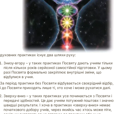
духовних практиках існує два шляхи руху:
Знизу-вгору – у таких практиках Посвяту дають учням тільки
після кількох років серйозної самостійної підготовки. У цьому
разі Посвята формально закріплює внутрішні зміни, що
відбулися в учня.
За період практики без Посвяти відбувається своєрідний відбір,
і до Посвяти приходять лише ті, хто хоче і може рухатися далі.
Зверху-вниз – у таких практиках усе починається з Посвяти і
передачі здібностей. Це дає учням потужний поштовх і значно
швидші результати. І хоча в практиках «зверху-вниз» немає
початкового добору учнів, через якийсь час хтось може піти,