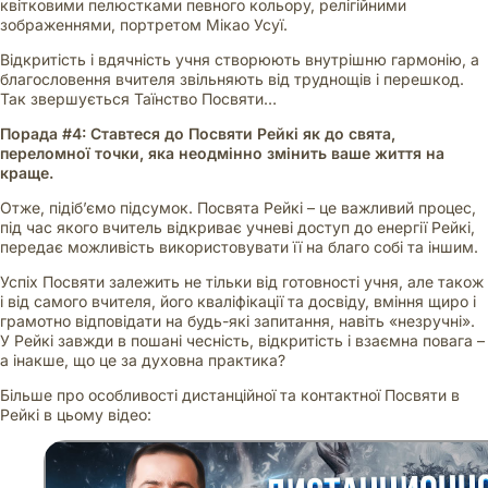
квітковими пелюстками певного кольору, релігійними
зображеннями, портретом Мікао Усуї.
Відкритість і вдячність учня створюють внутрішню гармонію, а
благословення вчителя звільняють від труднощів і перешкод.
Так звершується Таїнство Посвяти…
Порада #4: Ставтеся до Посвяти Рейкі як до свята,
переломної точки, яка неодмінно змінить ваше життя на
краще.
Отже, підіб’ємо підсумок. Посвята Рейкі – це важливий процес,
під час якого вчитель відкриває учневі доступ до енергії Рейкі,
передає можливість використовувати її на благо собі та іншим.
Успіх Посвяти залежить не тільки від готовності учня, але також
і від самого вчителя, його кваліфікації та досвіду, вміння щиро і
грамотно відповідати на будь-які запитання, навіть «незручні».
У Рейкі завжди в пошані чесність, відкритість і взаємна повага –
а інакше, що це за духовна практика?
Більше про особливості дистанційної та контактної Посвяти в
Рейкі в цьому відео: