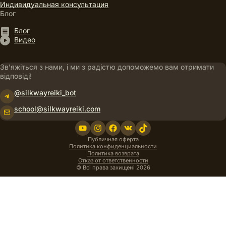
Индивидуальная консультация
Блог
Блог
Видео
Зв’яжіться з нами, і ми з радістю допоможемо вам отримати
відповіді!
@silkwayreiki_bot
Telegram
school@silkwayreiki.com
Пошта
YouTube
Instagram
Facebook
VK
TikTok
Публичная оферта
Политика конфиденциальности
Политика возврата
Отказ от ответственности
© Всі права захищені 2026