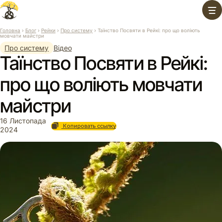
Перейти
до
вмісту
Головна
›
Блог
›
Рейки
›
Про систему
›
Таїнство Посвяти в Рейкі: про що воліють
мовчати майстри
Про систему
Відео
Таїнство Посвяти в Рейкі:
про що воліють мовчати
майстри
16 Листопада
Копировать ссылку
2024