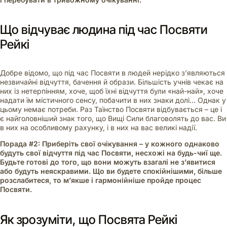
Що відчуває людина під час Посвяти
Рейкі
Добре відомо, що під час Посвяти в людей нерідко з’являються
незвичайні відчуття, бачення й образи. Більшість учнів чекає на
них із нетерпінням, хоче, щоб їхні відчуття були «най-най», хоче
надати їм містичного сенсу, побачити в них знаки долі… Однак у
цьому немає потреби. Раз Таїнство Посвяти відбувається – це і
є найголовніший знак того, що Вищі Сили благоволять до вас. Ви
в них на особливому рахунку, і в них на вас великі надії.
Порада #2: Приберіть свої очікування – у кожного однаково
будуть свої відчуття під час Посвяти, несхожі на будь-чиї ще.
Будьте готові до того, що вони можуть взагалі не з’явитися
або будуть неяскравими. Що ви будете спокійнішими, більше
розслабитеся, то м’якше і гармонійніше пройде процес
Посвяти.
Як зрозуміти, що Посвята Рейкі