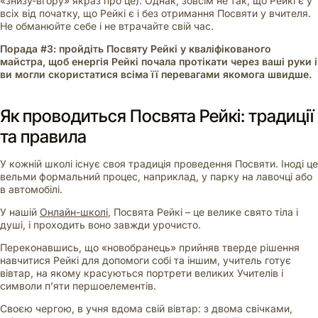
«знизу-вгору» якраз про це). Однак, зовсім не так, що Рейкі є у
всіх від початку, що Рейкі є і без отримання Посвяти у вчителя.
Не обманюйте себе і не втрачайте свій час.
Порада #3: пройдіть Посвяту Рейкі у кваліфікованого
майстра, щоб енергія Рейкі почала протікати через ваші руки і
ви могли скористатися всіма її перевагами якомога швидше.
Як проводиться Посвята Рейкі: традиції
та правила
У кожній школі існує своя традиція проведення Посвяти. Іноді це
вельми формальний процес, наприклад, у парку на лавочці або
в автомобілі.
У нашій
Онлайн-школі
, Посвята Рейкі – це велике свято тіла і
душі, і проходить воно завжди урочисто.
Переконавшись, що «новобранець» прийняв тверде рішення
навчитися Рейкі для допомоги собі та іншим, учитель готує
вівтар, на якому красуються портрети великих Учителів і
символи п’яти першоелементів.
Своєю чергою, в учня вдома свій вівтар: з двома свічками,