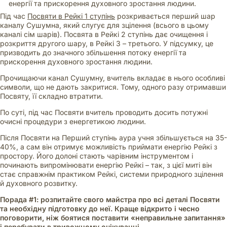
енергії та прискорення духовного зростання людини.
Під час
Посвяти в Рейкі 1 ступінь
розкривається перший шар
каналу Сушумна, який слугує для зцілення (всього в цьому
каналі сім шарів). Посвята в Рейкі 2 ступінь дає очищення і
розкриття другого шару, в Рейкі 3 – третього. У підсумку, це
призводить до значного збільшення потоку енергії та
прискорення духовного зростання людини.
Прочищаючи канал Сушумну, вчитель вкладає в нього особливі
символи, що не дають закритися. Тому, одного разу отримавши
Посвяту, її складно втратити.
По суті, під час Посвяти вчитель проводить досить потужні
очисні процедури з енергетикою людини.
Після Посвяти на Перший ступінь аура учня збільшується на 35-
40%, а сам він отримує можливість приймати енергію Рейкі з
простору. Його долоні стають чарівним інструментом і
починають випромінювати енергію Рейкі – так, з цієї миті він
стає справжнім практиком Рейкі, системи природного зцілення
й духовного розвитку.
Порада #1: розпитайте свого майстра про всі деталі Посвяти
та необхідну підготовку до неї. Краще відкрито і чесно
поговорити, ніж боятися поставити «неправильне запитання»
і перебувати в тривожному очікуванні.