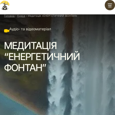
Перейти
до
вмісту
Головна
›
Курси
›
Медитація «ЕНЕРГЕТИЧНИЙ ФОНТАН»
Аудіо- та відеоматеріал
МЕДИТАЦІЯ
“ЕНЕРГЕТИЧНИЙ
ФОНТАН”