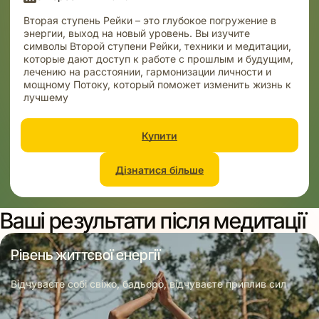
Вторая ступень Рейки – это глубокое погружение в
энергии, выход на новый уровень. Вы изучите
символы Второй ступени Рейки, техники и медитации,
которые дают доступ к работе с прошлым и будущим,
лечению на расстоянии, гармонизации личности и
мощному Потоку, который поможет изменить жизнь к
лучшему
Купити
Дізнатися більше
Ваші результати після медитації
Рівень життєвої енергії
Відчуваєте собі свіжо, бадьоро, відчуваєте приплив сил