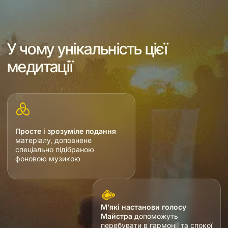
У чому унікальність цієї
медитації
Просте і зрозуміле подання
матеріалу, доповнене
спеціально підібраною
фоновою музикою
М’які настанови голосу
Майстра
допоможуть
перебувати в гармонії та спокої