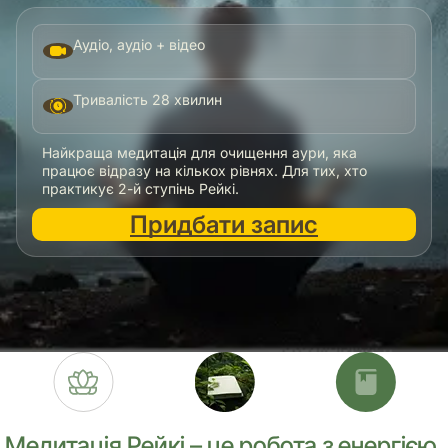
Аудіо, аудіо + відео
Тривалість 28 хвилин
Найкраща медитація для очищення аури, яка
працює відразу на кількох рівнях. Для тих, хто
практикує 2-й ступінь Рейкі.
Придбати
запис
Медитація Рейкі – це робота з енергією,