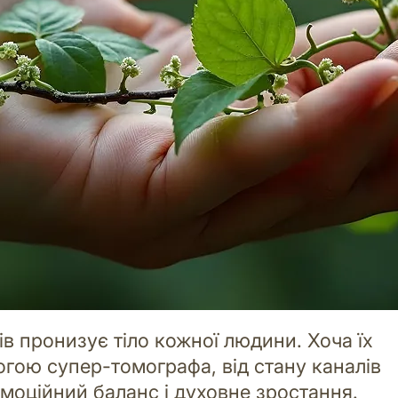
ів пронизує тіло кожної людини. Хоча їх
огою супер-томографа, від стану каналів
моційний баланс і духовне зростання.