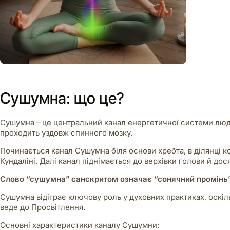
Сушумна: що це?
Сушумна – це центральний канал енергетичної системи люди
проходить уздовж спинного мозку.
Починається канал Сушумна біля основи хребта, в ділянці к
Кундаліні. Далі канал піднімається до верхівки голови й до
Слово “сушумна” санскритом означає “сонячний промінь”
Сушумна відіграє ключову роль у духовних практиках, оскіл
веде до Просвітлення.
Основні характеристики каналу Сушумни: