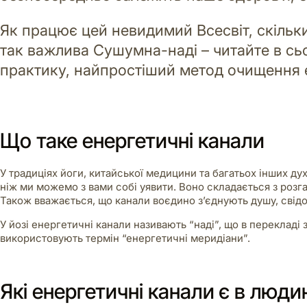
Як працює цей невидимий Всесвіт, скільки 
так важлива Сушумна-наді – читайте в сьог
практику, найпростіший метод очищення 
Що таке енергетичні канали
У традиціях йоги, китайської медицини та багатьох інших д
ніж ми можемо з вами собі уявити. Воно складається з розг
Також вважається, що канали воєдино з’єднують душу, свідом
У йозі енергетичні канали називають “наді”, що в перекладі з 
використовують термін “енергетичні меридіани”.
Які енергетичні канали є в люди