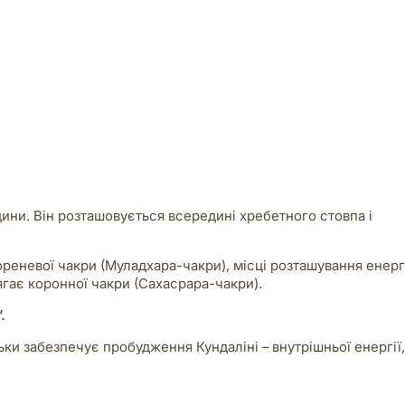
ни. Він розташовується всередині хребетного стовпа і
ореневої чакри (Муладхара-чакри), місці розташування енерг
сягає коронної чакри (Сахасрара-чакри).
.
ьки забезпечує пробудження Кундаліні – внутрішньої енергії