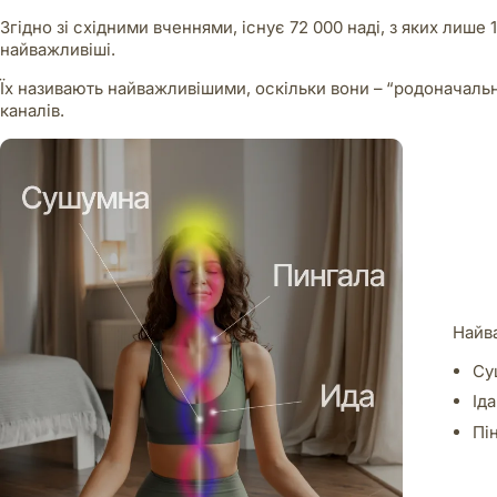
Згідно зі східними вченнями, існує 72 000 наді, з яких лише
найважливіші.
Їх називають найважливішими, оскільки вони – “родоначальн
каналів.
Найва
Су
Іда
Пі