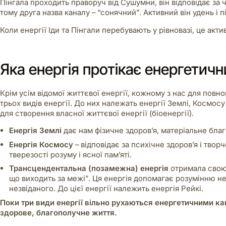
Пінгала проходить праворуч від Сушумни, він відповідає за ч
тому друга назва каналу – “сонячний”. Активний він удень і п
Коли енергії Іди та Пінгали перебувають у рівновазі, це ак
Яка енергія протікає енергетич
Крім усім відомої життєвої енергії, кожному з нас для пов
трьох видів енергії. До них належать енергії Землі, Космос
для створення власної життєвої енергії (біоенергії).
Енергія Землі
дає нам фізичне здоров’я, матеріальне благо
Енергія Космосу
– відповідає за психічне здоров’я і твор
тверезості розуму і ясної пам’яті.
Трансцендентальна (позамежна) енергія
отримала свою 
що виходить за межі”. Ця енергія допомагає розумінню не
незвіданого. До цієї енергії належить енергія Рейкі.
Поки три види енергії вільно рухаються енергетичними ка
здорове, благополучне життя.