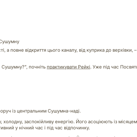
 Сушумну
, а повне відкриття цього каналу, від куприка до верхівки, –
и Сушумну?”, почніть
практикувати Рейкі
. Уже під час Посвят
і поруч із центральним Сушумна-наді.
у, холодну, заспокійливу енергію. Його асоціюють із місяцем
ивний у нічний час і під час відпочинку.