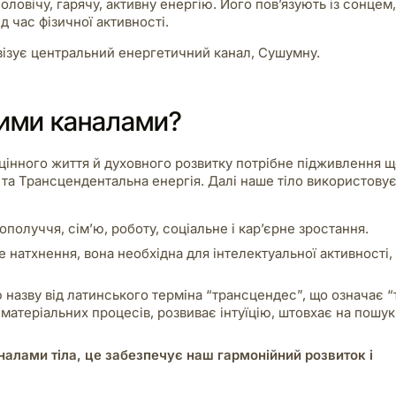
оловічу, гарячу, активну енергію. Його пов’язують із сонцем,
ід час фізичної активності.
тивізує центральний енергетичний канал, Сушумну.
ними каналами?
ноцінного життя й духовного розвитку потрібне підживлення 
у та Трансцендентальна енергія. Далі наше тіло використовує
получчя, сім’ю, роботу, соціальне і кар’єрне зростання.
че натхнення, вона необхідна для інтелектуальної активності,
назву від латинського терміна “трансцендес”, що означає “
матеріальних процесів, розвиває інтуїцію, штовхає на пошу
налами тіла, це забезпечує наш гармонійний розвиток і