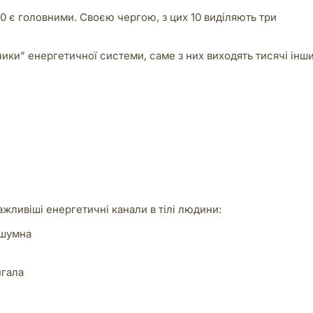
 10 є головними. Своєю чергою, з цих 10 виділяють три
ики” енергетичної системи, саме з них виходять тисячі інш
жливіші енергетичні канали в тілі людини:
шумна
нгала