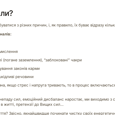
али?
тися з різних причин, і, як правило, їх буває відразу кільк
налів:
 мислення
і (погане заземлення), “заблоковані” чакри
рування законів карми
шкідливі речовини
на, якщо стрес і напруга тривають, то в процес включаютьс
анепаду сил, емоційний дисбаланс наростає, ми виходимо з 
і в житті, претензії до Вищих сил…
ття? Звісно, якнайшвидше починати чистку своїх енергетич