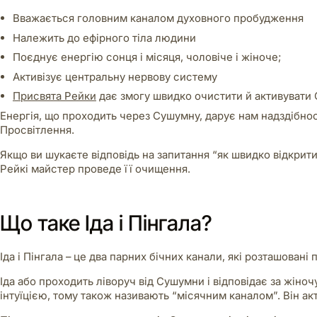
Вважається головним каналом духовного пробудження
Належить до ефірного тіла людини
Поєднує енергію сонця і місяця, чоловіче і жіноче;
Активізує центральну нервову систему
Присвята Рейки
дає змогу швидко очистити й активувати
Енергія, що проходить через Сушумну, дарує нам надздібності
Просвітлення.
Якщо ви шукаєте відповідь на запитання “як швидко відкрит
Рейкі майстер проведе її очищення.
Що таке Іда і Пінгала?
Іда і Пінгала – це два парних бічних канали, які розташован
Іда або проходить ліворуч від Сушумни і відповідає за жіноч
інтуїцією, тому також називають “місячним каналом”. Він акт