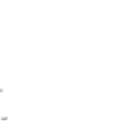
ії
, що