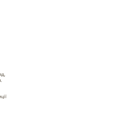
яд,
.
ції