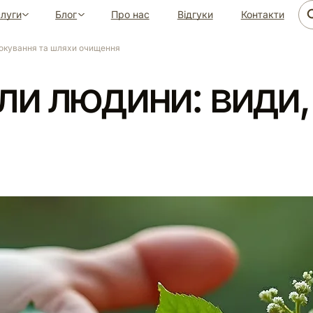
луги
Блог
Про нас
Відгуки
Контакти
локування та шляхи очищення
ли людини: види,