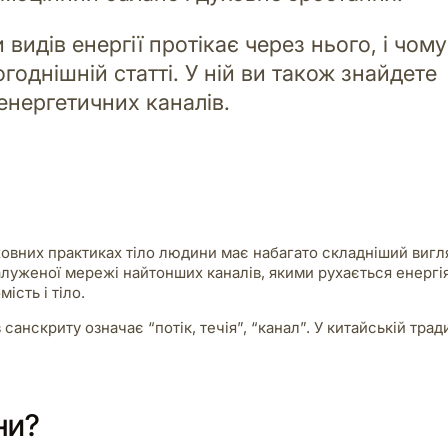
видів енергії протікає через нього, і чому
однішній статті. У ній ви також знайдете
енергетичних каналів.
уховних практиках тіло людини має набагато складніший вигл
алуженої мережі найтонших каналів, якими рухається енергія
ість і тіло.
санскриту означає “потік, течія”, “канал”. У китайській тради
ни?