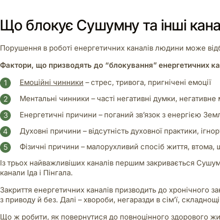
Що блокує Сушумну та інші кан
Порушення в роботі енергетичних каналів людини може відбува
Фактори, що призводять до “блокування” енергетичних ка
Емоційні чинники
– стрес, тривога, пригнічені емоції
Ментальні чинники – часті негативні думки, негативне
Енергетичні причини – поганий зв’язок з енергією Земл
Духовні причини – відсутність духовної практики, ігно
Фізичні причини – малорухливий спосіб життя, втома, 
Із трьох найважливіших каналів першим закривається Сушум
канали Іда і Пінгала.
Закриття енергетичних каналів призводить до хронічного з
з приводу й без. Далі – хвороби, негаразди в сім’ї, складнощ
Що ж робити, як повернутися до повноцінного здорового жи