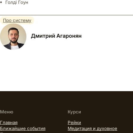
Голді Гоун
Про систему
Дмитрий Агаронян
Меню
Курси
Главная
Рейки
Ближайшие события
Медитация и духовное