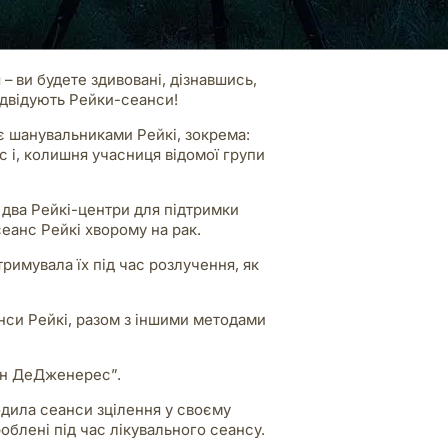
– ви будете здивовані, дізнавшись,
ідвідують Рейки-сеанси!
 є шанувальниками Рейкі, зокрема:
с і, колишня учасниця відомої групи
два Рейкі-центри для підтримки
сеанс Рейкі хворому на рак.
римувала їх під час розлучення, як
нси Рейкі, разом з іншими методами
лен ДеДженерес”.
одила сеанси зцілення у своєму
роблені під час лікувального сеансу.