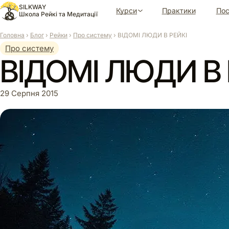
Перейти
SILKWAY
Курси
Практики
Пос
до
Школа Рейкі та Медитації
вмісту
Головна
›
Блог
›
Рейки
›
Про систему
›
ВІДОМІ ЛЮДИ В РЕЙКІ
Про систему
ВІДОМІ ЛЮДИ В 
29 Серпня 2015