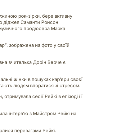
ужиною рок-зірки, бере активну
го діджея Саманти Ронсон
 музичного продюсера Марка
ар”, зображена на фото у своїй
овна вчителька Дорін Верче є
еальні жінки в пошуках кар’єри своєї
магають людям впоратися зі стресом.
отримувала сесії Рейкі в епізоді її
ла інтерв’ю з Майстром Рейкі на
алися перевагами Рейкі.