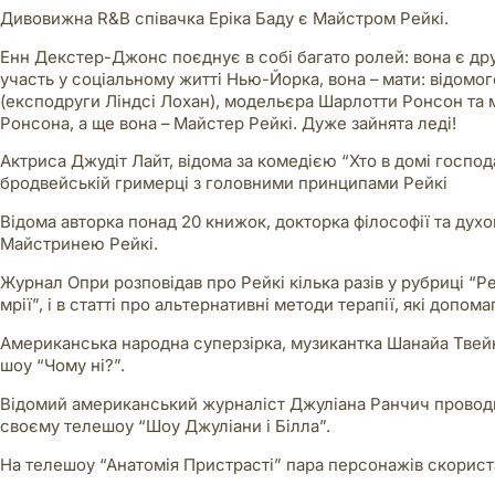
Дивовижна R&B співачка Еріка Баду є Майстром Рейкі.
Енн Декстер-Джонс поєднує в собі багато ролей: вона є др
участь у соціальному житті Нью-Йорка, вона – мати: відомо
(експодруги Ліндсі Лохан), модельєра Шарлотти Ронсон та
Ронсона, а ще вона – Майстер Рейкі. Дуже зайнята леді!
Актриса Джудіт Лайт, відома за комедією “Хто в домі господ
бродвейській гримерці з головними принципами Рейкі
Відома авторка понад 20 книжок, докторка філософії та дух
Майстринею Рейкі.
Журнал Опри розповідав про Рейкі кілька разів у рубриці “Р
мрії”, і в статті про альтернативні методи терапії, які допо
Американська народна суперзірка, музикантка Шанайа Твейн, 
шоу “Чому ні?”.
Відомий американський журналіст Джуліана Ранчич проводи
своєму телешоу “Шоу Джуліани і Білла”.
На телешоу “Анатомія Пристрасті” пара персонажів скорист