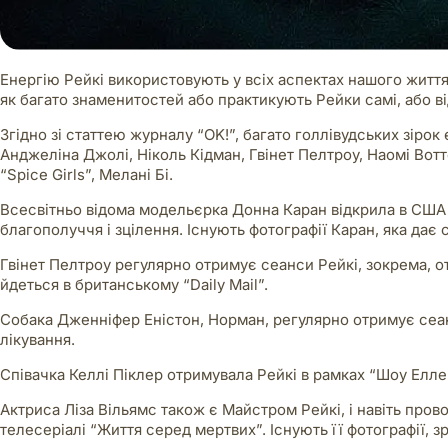
Енергію Рейкі використовують у всіх аспектах нашого життя 
як багато знаменитостей або практикують Рейки самі, або в
Згідно зі статтею журналу “OK!”, багато голлівудських зірок
Анджеліна Джолі, Ніколь Кідман, Гвінет Пелтроу, Наомі Вотт
“Spice Girls”, Мелані Бі.
Всесвітньо відома модельєрка Донна Каран відкрила в США 
благополуччя і зцілення. Існують фотографії Каран, яка дає 
Гвінет Пелтроу регулярно отримує сеанси Рейкі, зокрема, от
йдеться в британському “Daily Mail”.
Собака Дженніфер Еністон, Норман, регулярно отримує сеа
лікування.
Співачка Келлі Піклер отримувала Рейкі в рамках “Шоу Ел
Актриса Ліза Вільямс також є Майстром Рейкі, і навіть пров
телесеріалі “Життя серед мертвих”. Існують її фотографії, з