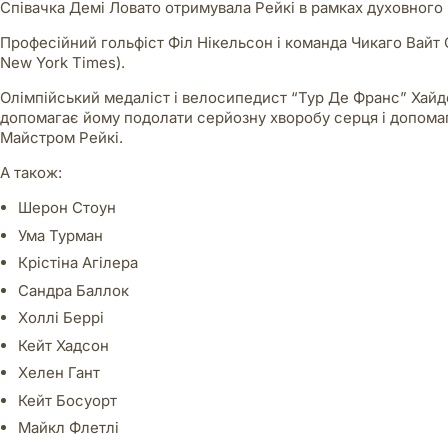
Співачка Демі Ловато отримувала Рейкі в рамках духовного 
Професійний гольфіст Філ Нікельсон і команда Чикаго Вайт 
New York Times).
Олімпійський медаліст і велосипедист “Тур Де Франс” Хайде
допомагає йому подолати серйозну хворобу серця і допомаг
Майстром Рейкі.
А також:
Шерон Стоун
Ума Турман
Крістіна Агілера
Сандра Баллок
Холлі Беррі
Кейт Хадсон
Хелен Гант
Кейт Босуорт
Майкл Флетлі